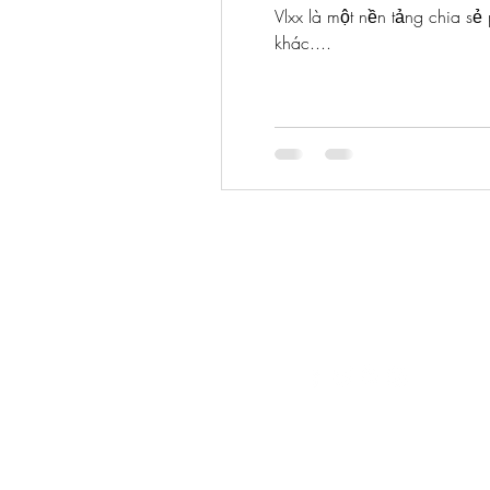
Vlxx là một nền tảng chia sẻ phim người lớn miễn phí, tập trung vào thể loại JAV (Japanese Adult Video) và nhiều nội dung đa dạng
khác....