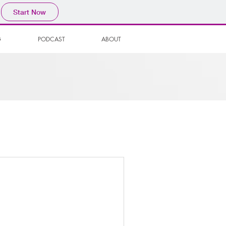
Start Now
G
PODCAST
ABOUT