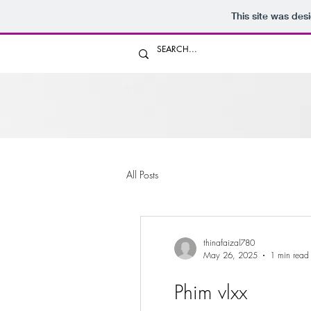
This site was des
All Posts
thinafaizal780
May 26, 2025
1 min read
Phim vlxx